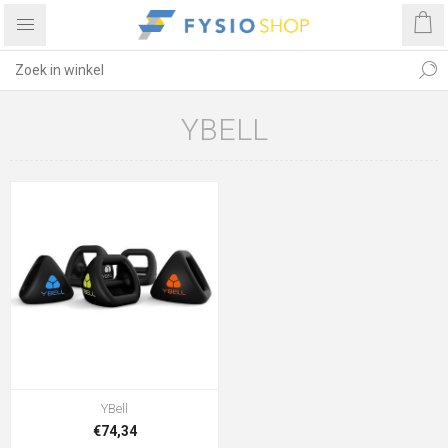
YBELL
YBell
€74,34