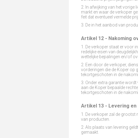
2. In afwijking van het vorig
markt en waar de verkoper ge
feit dat eventueel vermelde pri
3. De in het aanbod van produ
Artikel 12 - Nakoming 
1. De verkoper staat er voor 
redelijke eisen van deugdeli
wettelijke bepalingen en/of o
2. Een door de verkoper, diens
vorderingen die de Koper op 
tekortgeschoten in de nakomi
3. Onder extra garantie wordt
aan de Koper bepaalde rechten 
tekortgeschoten in de nakomi
Artikel 13 - Levering en
1. De verkoper zal de grootst 
van producten.
2. Als plaats van levering ge
gemaakt.