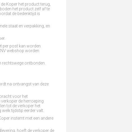
 de Koper het product terug,
boden het product zelf af te
oordat de bedenktijd is
inele staat en verpakking, en
per.
iet per post kan worden
IUM NV webshop worden
an rechtswege ontbonden.
ordt na ontvangst van deze
ebracht voor het
 verkoper de herroeping
len tot de verkoper het
elk tijdstip eerder valt.
e Koper instemt met een andere
evering, hoeft de verkoper de