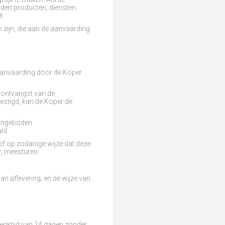
den producten, diensten
t.
n zijn, die aan de aanvaarding
aanvaarding door de Koper
e ontvangst van de
estigd, kan de Koper de
aangeboden
ld.
k of op zodanige wijze dat deze
, meesturen:
an aflevering; en de wijze van
enktijd van 14 dagen zonder