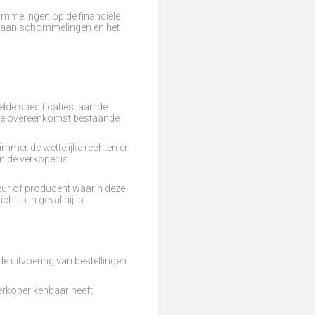
hommelingen op de financiële
id aan schommelingen en het
lde specificaties, aan de
n de overeenkomst bestaande
nimmer de wettelijke rechten en
n de verkoper is
teur of producent waarin deze
t is in geval hij is
de uitvoering van bestellingen
erkoper kenbaar heeft