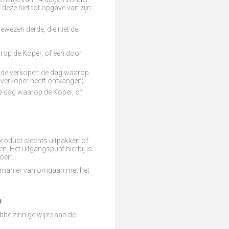
eze niet tot opgave van zijn
ewezen derde, die niet de
arop de Koper, of een door
n de verkoper: de dag waarop
 verkoper heeft ontvangen;
e dag waarop de Koper, of
product slechts uitpakken of
n. Het uitgangspunt hierbij is
doen.
en manier van omgaan met het
n
bbelzinnige wijze aan de