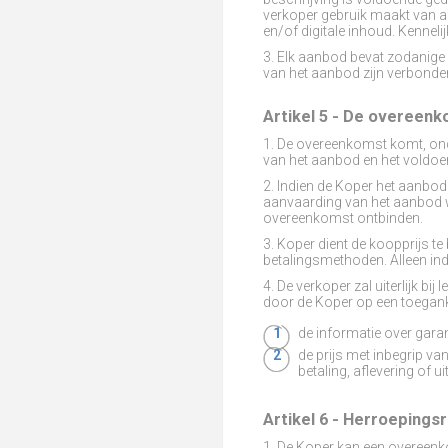
verkoper gebruik maakt van a
en/of digitale inhoud. Kenneli
3. Elk aanbod bevat zodanige i
van het aanbod zijn verbonde
Artikel 5 - De overeen
1. De overeenkomst komt, ond
van het aanbod en het voldoen
2. Indien de Koper het aanbod
aanvaarding van het aanbod w
overeenkomst ontbinden.
3. Koper dient de koopprijs
betalingsmethoden. Alleen in
4. De verkoper zal uiterlijk bi
door de Koper op een toegan
de informatie over gara
de prijs met inbegrip va
betaling, aflevering of 
Artikel 6 - Herroepings
1. De Koper kan een overeenk