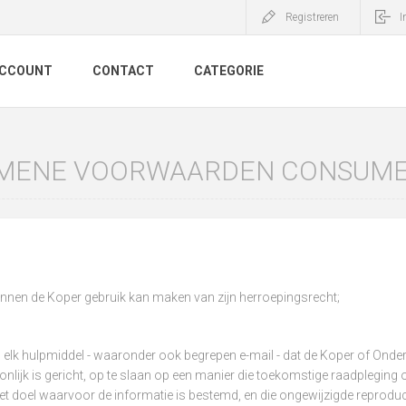
Registreren
I
ACCOUNT
CONTACT
CATEGORIE
MENE VOORWAARDEN CONSUM
binnen de Koper gebruik kan maken van zijn herroepingsrecht;
: elk hulpmiddel - waaronder ook begrepen e-mail - dat de Koper of Onde
nlijk is gericht, op te slaan op een manier die toekomstige raadpleging
et doel waarvoor de informatie is bestemd, en die ongewijzigde reprodu