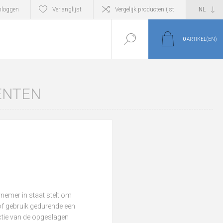
nloggen
Verlanglijst
Vergelijk productenlijst
0
ARTIKEL(EN)
ENTEN
rnemer in staat stelt om
 of gebruik gedurende een
ctie van de opgeslagen