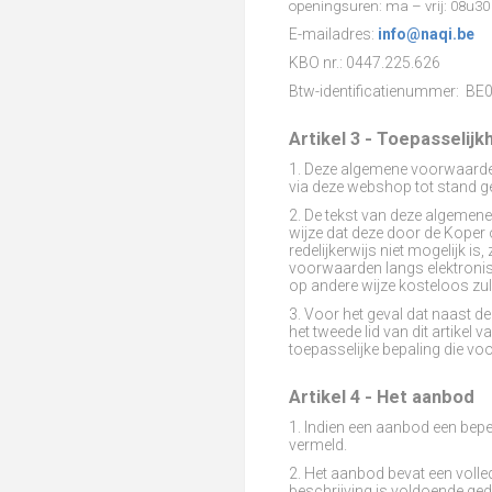
openingsuren:
ma – vrij: 08u3
E-mailadres:
info@naqi.be
KBO nr.:
0447.225.626
Btw-identificatienummer:
BE0
Artikel 3 - Toepasselijk
1. Deze algemene voorwaarde
via deze webshop tot stand 
2. De tekst van deze algemen
wijze dat deze door de Koper
redelijkerwijs niet mogelijk
voorwaarden langs elektronis
op andere wijze kosteloos zu
3. Voor het geval dat naast 
het tweede lid van dit artike
toepasselijke bepaling die vo
Artikel 4 - Het aanbod
1. Indien een aanbod een bepe
vermeld.
2. Het aanbod bevat een voll
beschrijving is voldoende ge