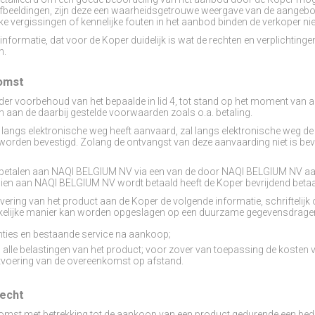
fbeeldingen, zijn deze een waarheidsgetrouwe weergave van de aangebo
jke vergissingen of kennelijke fouten in het aanbod binden de verkoper nie
nformatie, dat voor de Koper duidelijk is wat de rechten en verplichtinge
n.
komst
er voorbehoud van het bepaalde in lid 4, tot stand op het moment van 
 aan de daarbij gestelde voorwaarden zoals o.a. betaling.
 langs elektronische weg heeft aanvaard, zal langs elektronische weg d
orden bevestigd. Zolang de ontvangst van deze aanvaarding niet is bev
 te betalen aan NAQI BELGIUM NV via een van de door NAQI BELGIUM NV 
dien aan NAQI BELGIUM NV wordt betaald heeft de Koper bevrijdend betaa
j levering van het product aan de Koper de volgende informatie, schriftelij
kelijke manier kan worden opgeslagen op een duurzame gegevensdrager
nties en bestaande service na aankoop;
n alle belastingen van het product; voor zover van toepassing de kosten v
uitvoering van de overeenkomst op afstand.
recht
omst met betrekking tot de aankoop van een product gedurende een bed