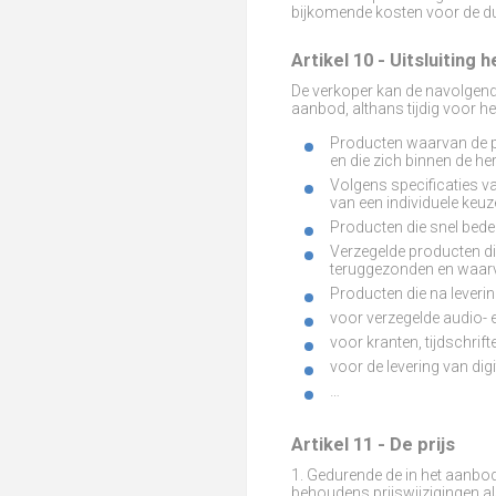
bijkomende kosten voor de duu
Artikel 10 - Uitsluiting
De verkoper kan de navolgende 
aanbod, althans tijdig voor h
Producten waarvan de p
en die zich binnen de h
Volgens specificaties v
van een individuele keuz
Producten die snel bed
Verzegelde producten d
teruggezonden en waarva
Producten die na leveri
voor verzegelde audio-
voor kranten, tijdschr
vo
or de levering van dig
…
Artikel 11 - De prijs
1. Gedurende de in het aanbo
behoudens prijswijzigingen al