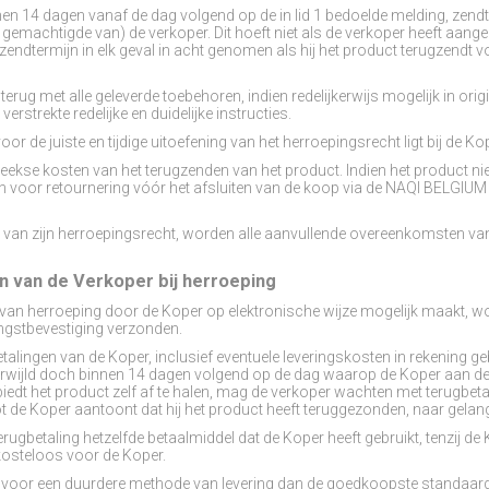
nen 14 dagen vanaf de dag volgend op de in lid 1 bedoelde melding, zendt
n gemachtigde van) de verkoper. Dit hoeft niet als de verkoper heeft aange
zendtermijn in elk geval in acht genomen als hij het product terugzendt v
terug met alle geleverde toebehoren, indien redelijkerwijs mogelijk in orig
rstrekte redelijke en duidelijke instructies.
voor de juiste en tijdige uitoefening van het herroepingsrecht ligt bij de Ko
reekse kosten van het terugzenden van het product. Indien het product n
en voor retournering vóór het afsluiten van de koop via de NAQI BELG
t van zijn herroepingsrecht, worden alle aanvullende overeenkomsten v
en van de Verkoper bij herroeping
g van herroeping door de Koper op elektronische wijze mogelijk maakt, w
ngstbevestiging verzonden.
etalingen van de Koper, inclusief eventuele leveringskosten in rekening g
rwijld doch binnen 14 dagen volgend op de dag waarop de Koper aan de
iedt het product zelf af te halen, mag de verkoper wachten met terugbeta
 de Koper aantoont dat hij het product heeft teruggezonden, naar gelang w
erugbetaling hetzelfde betaalmiddel dat de Koper heeft gebruikt, tenzij d
kosteloos voor de Koper.
n voor een duurdere methode van levering dan de goedkoopste standaardl