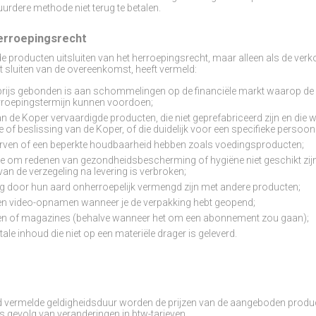
rdere methode niet terug te betalen.
 herroepingsrecht
producten uitsluiten van het herroepingsrecht, maar alleen als de verkope
et sluiten van de overeenkomst, heeft vermeld:
rijs gebonden is aan schommelingen op de financiële markt waarop de v
erroepingstermijn kunnen voordoen;
an de Koper vervaardigde producten, die niet geprefabriceerd zijn en die
e of beslissing van de Koper, of die duidelijk voor een specifieke persoon
erven of een beperkte houdbaarheid hebben zoals voedingsproducten;
ie om redenen van gezondheidsbescherming of hygiëne niet geschikt zi
n de verzegeling na levering is verbroken;
ng door hun aard onherroepelijk vermengd zijn met andere producten;
 en video-opnamen wanneer je de verpakking hebt geopend;
iften of magazines (behalve wanneer het om een abonnement zou gaan);
itale inhoud die niet op een materiële drager is geleverd.
d vermelde geldigheidsduur worden de prijzen van de aangeboden produc
s gevolg van veranderingen in btw-tarieven.