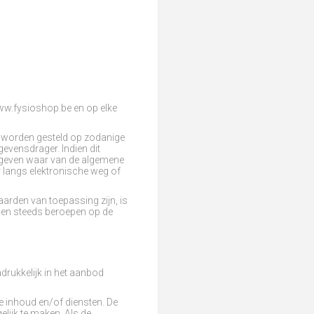
ww.fysioshop.be en op elke
g worden gesteld op zodanige
vensdrager. Indien dit
gegeven waar van de algemene
 langs elektronische weg of
arden van toepassing zijn, is
rden steeds beroepen op de
drukkelijk in het aanbod
e inhoud en/of diensten. De
lijk te maken. Als de