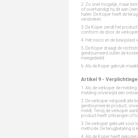
2. Zo snel mogelijk, maar bin
of overhandigt hij dit aan (ee
halen. De Koper heeft de terug
verstreken.
3. De Koper zendt het product 
conform de door de verkoper ve
4. Het risico en de bewijslast 
5. De Koper draagt de rechtst
geretourneerd zullen de kost
meegedeeld.
6. Als de Koper gebruik maak
Artikel 9 - Verplichting
1. Als de verkoper de meldin
melding onverwijld een ontva
2. De verkoper vergoedt alle b
geretourneerde product, onve
meldt. Tenzij de verkoper aanb
product heeft ontvangen of tot
3. De verkoper gebruikt voor t
methode. De terugbetaling is 
4. Als de Koper heeft gekoze