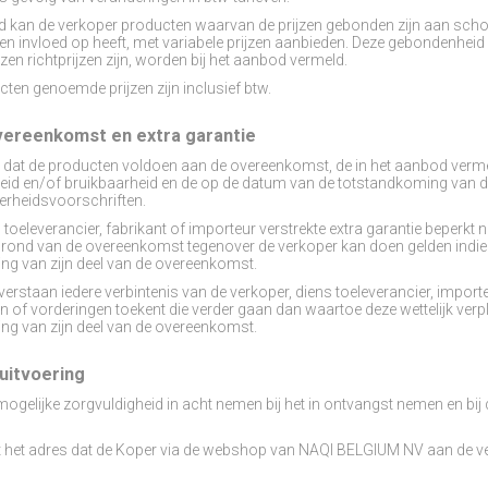
e lid kan de verkoper producten waarvan de prijzen gebonden zijn aan sc
en invloed op heeft, met variabele prijzen aanbieden. Deze gebondenhe
jzen richtprijzen zijn, worden bij het aanbod vermeld.
cten genoemde prijzen zijn inclusief btw.
overeenkomst en extra garantie
in dat de producten voldoen aan de overeenkomst, de in het aanbod verme
jkheid en/of bruikbaarheid en de op de datum van de totstandkoming va
verheidsvoorschriften.
 toeleverancier, fabrikant of importeur verstrekte extra garantie beperkt 
grond van de overeenkomst tegenover de verkoper kan doen gelden indie
ng van zijn deel van de overeenkomst.
 verstaan iedere verbintenis van de verkoper, diens toeleverancier, impor
of vorderingen toekent die verder gaan dan waartoe deze wettelijk verplich
ng van zijn deel van de overeenkomst.
 uitvoering
mogelijke zorgvuldigheid in acht nemen bij het in ontvangst nemen en bij 
ldt het adres dat de Koper via de webshop van NAQI BELGIUM NV aan de v