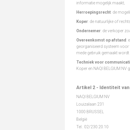
informatie mogelijk maakt;
Herroepingsrecht
: de mogel
Koper
: de natuurlijke of re
Ondernemer
: de verkoper zoa
Overeenkomst op afstand
:
georganiseerd systeem voor v
mede gebruik gemaakt wordt 
Techniek voor communicati
Koper en NAQI BELGIUM NV gel
Artikel 2 - Identiteit v
NAQI BELGIUM NV
Louizalaan 231
1000 BRUSSEL
België
Tel.: 02/230.20.10