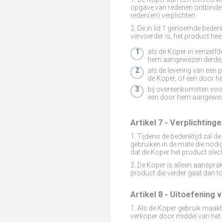
opgave van redenen ontbinden
reden(en) verplichten.
2. De in lid 1 genoemde beden
vervoerder is, het product hee
als de Koper in eenzelfd
hem aangewezen derde, h
als de levering van een
de Koper, of een door h
bij overeenkomsten voor
een door hem aangeweze
Artikel 7 - Verplichting
1. Tijdens de bedenktijd zal 
gebruiken in de mate die nodig
dat de Koper het product slec
2. De Koper is alleen aanspra
product die verder gaat dan to
Artikel 8 - Uitoefening
1. Als de Koper gebruik maakt
verkoper door middel van he