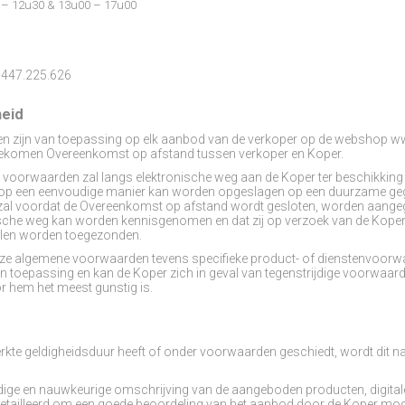
0 – 12u30 & 13u00 – 17u00
447.225.626
heid
n zijn van toepassing op elk aanbod van de verkoper op de webshop w
gekomen Overeenkomst op afstand tussen verkoper en Koper.
e voorwaarden zal langs elektronische weg aan de Koper ter beschikkin
 op een eenvoudige manier kan worden opgeslagen op een duurzame gege
 is, zal voordat de Overeenkomst op afstand wordt gesloten, worden aan
che weg kan worden kennisgenomen en dat zij op verzoek van de Koper
llen worden toegezonden.
deze algemene voorwaarden tevens specifieke product- of dienstenvoorwa
l van toepassing en kan de Koper zich in geval van tegenstrijdige voorwaa
or hem het meest gunstig is.
rkte geldigheidsduur heeft of onder voorwaarden geschiedt, wordt dit na
edige en nauwkeurige omschrijving van de aangeboden producten, digital
detailleerd om een goede beoordeling van het aanbod door de Koper moge