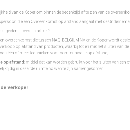
ijkheid van de Koper om binnen de bedenktijd af te zien van de overeenk
chtspersoon die een Overeenkomst op afstand aangaat met de Ondernemer
ls geïdentificeerd in artikel 2
 een overeenkomst die tussen NAQI BELGIUM NV en de Koper wordt geslot
erkoop op afstand van producten, waarbij tot en met het sluiten van de
van één of meer technieken voor communicatie op afstand;
e op afstand
: middel dat kan worden gebruikt voor het sluiten van een
ijktijdig in dezelfde ruimte hoeven te zijn samengekomen.
an de verkoper