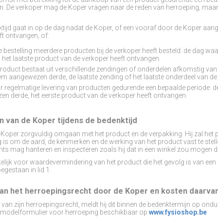
. De verkoper mag de Koper vragen naar de reden van herroeping, maar d
ktijd gaat in op de dag nadat de Koper, of een vooraf door de Koper aang
ft ontvangen, of:
e bestelling meerdere producten bij de verkoper heeft besteld: de dag wa
et laatste product van de verkoper heeft ontvangen.
 product bestaat uit verschillende zendingen of onderdelen afkomstig va
em aangewezen derde, de laatste zending of het laatste onderdeel van de
 regelmatige levering van producten gedurende een bepaalde periode: d
n derde, het eerste product van de verkoper heeft ontvangen.
en van de Koper tijdens de bedenktijd
de Koper zorgvuldig omgaan met het product en de verpakking. Hij zal het 
 is om de aard, de kenmerken en de werking van het product vast te stelle
hts mag hanteren en inspecteren zoals hij dat in een winkel zou mogen 
kelijk voor waardevermindering van het product die het gevolg is van e
egestaan in lid 1.
 van het herroepingsrecht door de Koper en kosten daarva
 van zijn herroepingsrecht, meldt hij dit binnen de bedenktermijn op ondu
t modelformulier voor herroeping beschikbaar op
www.fysioshop.be