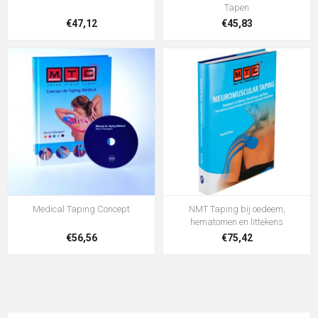
Tapen
€47,12
€45,83
Medical Taping Concept
NMT Taping bij oedeem,
hematomen en littekens
€56,56
€75,42