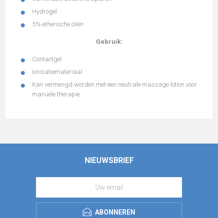
Hydrogel
5% etherische oliën
Gebruik:
Contactgel
Ionisatiemateriaal
Kan vermengd worden met een neutrale massage lotion voor
manuele therapie
NIEUWSBRIEF
ABONNEREN