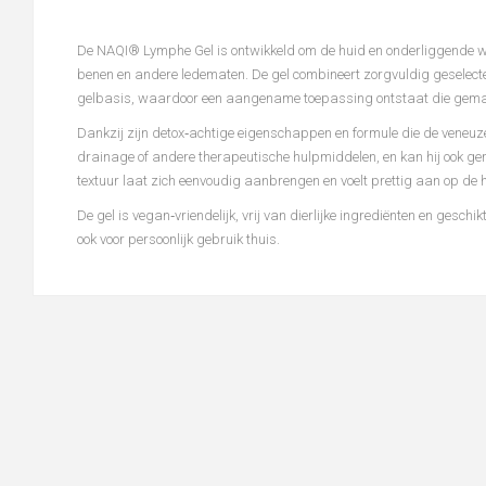
De NAQI®
Lymphe
Gel is ontwikkeld om de huid en onderliggende w
benen en andere ledematen. De gel combineert zorgvuldig geselecte
gelbasis, waardoor een aangename toepassing ontstaat die gemak
Dankzij zijn detox‑achtige eigenschappen en formule die de veneuz
drainage of andere therapeutische hulpmiddelen, en kan hij ook g
textuur laat zich eenvoudig aanbrengen en voelt prettig aan op de 
De gel is vegan‑vriendelijk, vrij van dierlijke ingrediënten en ges
ook voor persoonlijk gebruik thuis.