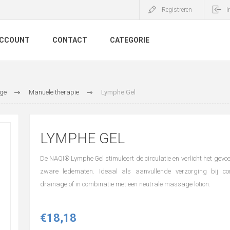
Registreren
I
ACCOUNT
CONTACT
CATEGORIE
ge
Manuele therapie
Lymphe Gel
LYMPHE GEL
De NAQI® Lymphe Gel stimuleert de circulatie en verlicht het gevo
zware ledematen. Ideaal als aanvullende verzorging bij com
drainage of in combinatie met een neutrale massage lotion.
€18,18