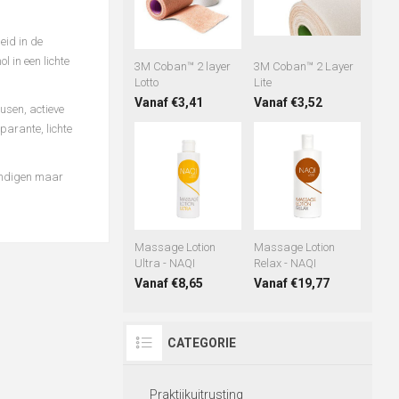
eid in de
l in een lichte
3M Coban™ 2 layer
3M Coban™ 2 Layer
Lotto
Lite
Vanaf €3,41
Vanaf €3,52
usen, actieve
arante, lichte
kundigen maar
Massage Lotion
Massage Lotion
Ultra - NAQI
Relax - NAQI
Vanaf €8,65
Vanaf €19,77
CATEGORIE
Praktijkuitrusting