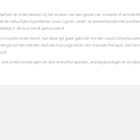
eefsels te ondersteunen bij het ervaren van een gevoel van zwaarte of vermoeidh
erde natuurlijke ingredi
ë
nten zoals cypres, ceder- en jeneverbesolie met pantheno
kelijk in de huid wordt gemasseerd.
e circulatie ondersteunt, kan deze gel goed gebruikt worden naast compressieko
emengd worden met een neutrale massage lotion voor manuele therapie. De transp
huid.
chikt voor professioneel gebruik door kinesitherapeuten, verpleegkundigen en zorg