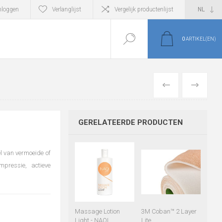
nloggen
Verlanglijst
Vergelijk productenlijst
0
ARTIKEL(EN)
VORIGE
VOLGEND
GERELATEERDE PRODUCTEN
el van vermoeide of
pressie, actieve
Massage Lotion
3M Coban™ 2 Layer
Light - NAQI
Lite