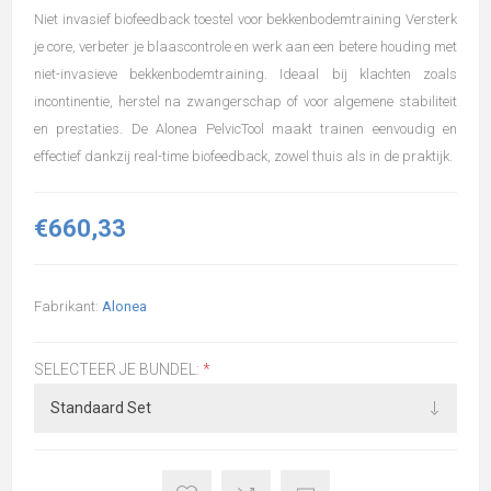
Niet invasief biofeedback toestel voor bekkenbodemtraining Versterk
je core, verbeter je blaascontrole en werk aan een betere houding met
niet-invasieve bekkenbodemtraining. Ideaal bij klachten zoals
incontinentie, herstel na zwangerschap of voor algemene stabiliteit
en prestaties. De Alonea PelvicTool maakt trainen eenvoudig en
effectief dankzij real-time biofeedback, zowel thuis als in de praktijk.
€660,33
Fabrikant:
Alonea
SELECTEER JE BUNDEL:
*