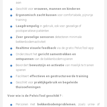
aan
Geschikt voor
vrouwen, mannen en kinderen
Ergonomisch zacht kussen
voor comfortabele, pijnvrije
training
Laagdrempelig
in gebruik, ook voor gevoelige of
postoperatieve patiënten
Zeer gevoelige sensoren
detecteren minimale
bekkenbodemactiviteit
Realtime visuele feedback
via de gratis PelvicTool-app
Ondersteunt het
gericht samentrekken en
ontspannen
van de bekkenbodemspieren
Bevordert
bewustzijn en activatie
van moeilijk te trainen
spieren
Faciliteert
effectieve en gestructureerde training
Geschikt voor
praktijkgebruik en begeleide
thuisoefeningen
Voor wie is de PelvicTool geschikt ? :
Personen met
bekkenbodemproblemen
, zoals urine- of