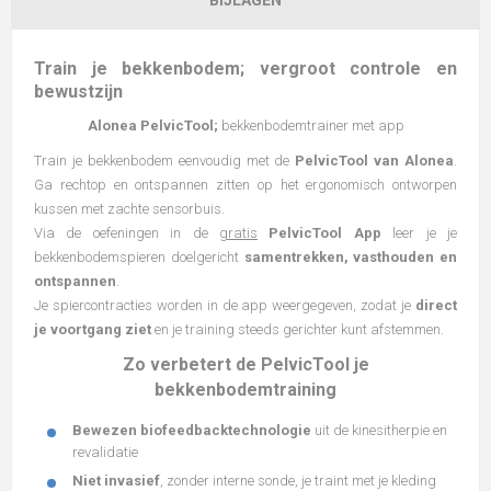
BIJLAGEN
Train je bekkenbodem; vergroot controle en
bewustzijn
Alonea PelvicTool;
bekkenbodemtrainer met app
Train je bekkenbodem eenvoudig met de
PelvicTool van Alonea
.
Ga rechtop en ontspannen zitten op het ergonomisch ontworpen
kussen met zachte sensorbuis.
Via de oefeningen in de
gratis
PelvicTool App
leer je je
bekkenbodemspieren doelgericht
samentrekken, vasthouden en
ontspannen
.
Je spiercontracties worden in de app weergegeven, zodat je
direct
je voortgang ziet
en je training steeds gerichter kunt afstemmen.
Zo verbetert de PelvicTool je
bekkenbodemtraining
Bewezen biofeedbacktechnologie
uit de kinesitherpie en
revalidatie
Niet invasief
, zonder interne sonde, je traint met je kleding