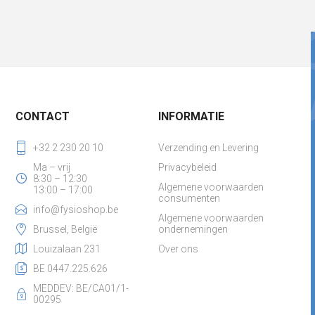
CONTACT
INFORMATIE
+32 2 230 20 10
Verzending en Levering
Ma – vrij
Privacybeleid
8:30 – 12:30
Algemene voorwaarden
13:00 – 17:00
consumenten
info@fysioshop.be
Algemene voorwaarden
Brussel, België
ondernemingen
Louizalaan 231
Over ons
BE 0447.225.626
MEDDEV: BE/CA01/1-
00295