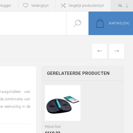
nloggen
Verlanglijst
Vergelijk productenlijst
0
ARTIKEL(EN)
VORIGE
VOLGEND
GERELATEERDE PRODUCTEN
svraagstukken van
 de combinatie van
e veelvuldig in de
PelvicTool