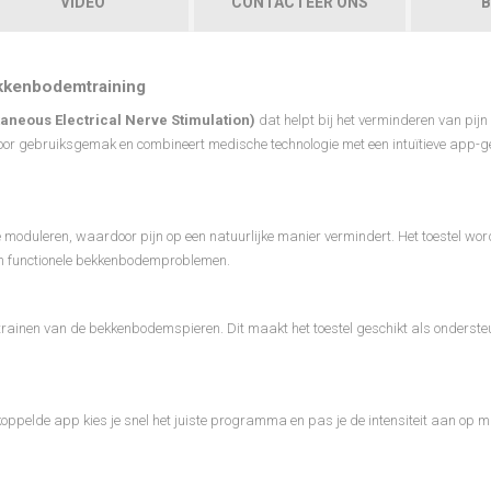
VIDEO
CONTACTEER ONS
B
ekkenbodemtraining
neous Electrical Nerve Stimulation)
dat helpt bij het verminderen van pijn 
oor gebruiksgemak en combineert medische technologie met een intuïtieve app-
 moduleren, waardoor pijn op een natuurlijke manier vermindert. Het toestel wor
 en functionele bekkenbodemproblemen.
 trainen van de bekkenbodemspieren. Dit maakt het toestel geschikt als onderste
oppelde app kies je snel het juiste programma en pas je de intensiteit aan op 