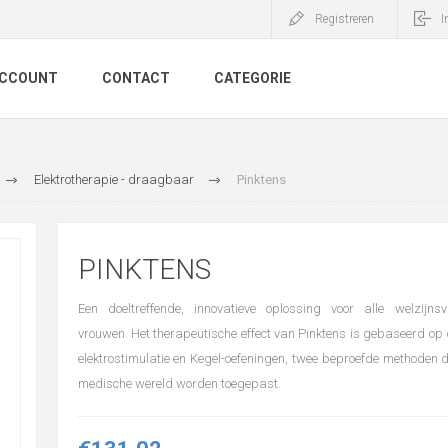
Registreren
I
ACCOUNT
CONTACT
CATEGORIE
Elektrotherapie - draagbaar
Pinktens
PINKTENS
Een doeltreffende, innovatieve oplossing voor alle welzijn
vrouwen. Het therapeutische effect van Pinktens is gebaseerd op
elektrostimulatie en Kegel-oefeningen, twee beproefde methoden di
medische wereld worden toegepast.