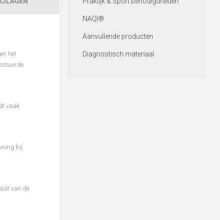
IJLAGEN
Praktijk & Sport benodigdheden
NAQI®
Aanvullende producten
en het
Diagnostisch materiaal
gestuurde
dt vaak
uning bij
maat van de