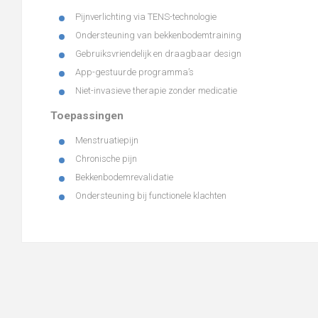
Pijnverlichting via TENS-technologie
Ondersteuning van bekkenbodemtraining
Gebruiksvriendelijk en draagbaar design
App-gestuurde programma’s
Niet-invasieve therapie zonder medicatie
Toepassingen
Menstruatiepijn
Chronische pijn
Bekkenbodemrevalidatie
Ondersteuning bij functionele klachten