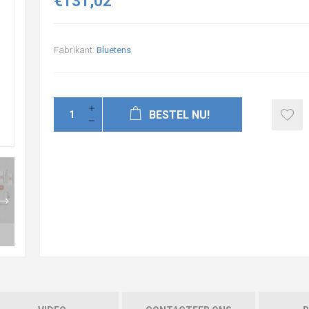
€131,02
Fabrikant:
Bluetens
BESTEL NU!