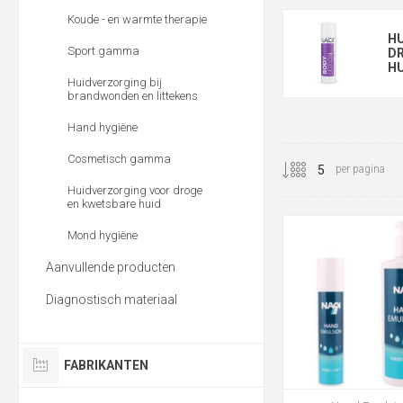
Koude - en warmte therapie
H
Sport gamma
D
HU
Huidverzorging bij
brandwonden en littekens
Hand hygiëne
Cosmetisch gamma
per pagina
Huidverzorging voor droge
en kwetsbare huid
Mond hygiëne
Aanvullende producten
Diagnostisch materiaal
FABRIKANTEN