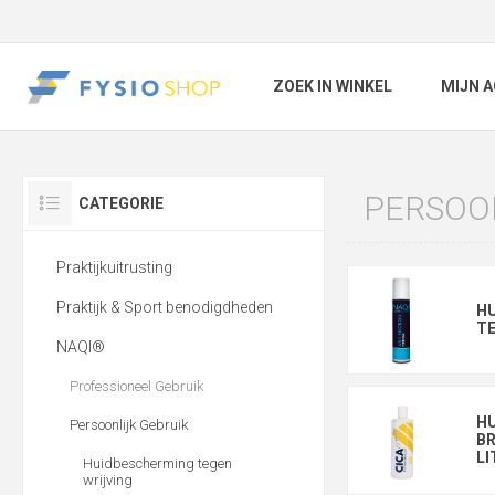
ZOEK IN WINKEL
MIJN 
PERSOO
CATEGORIE
Praktijkuitrusting
Praktijk & Sport benodigdheden
H
TE
NAQI®
Professioneel Gebruik
HU
Persoonlijk Gebruik
B
LI
Huidbescherming tegen
wrijving