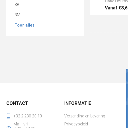
Hand Emulsio
3B
Vanaf €8,6
3M
Toon alles
CONTACT
INFORMATIE
+32 2 230 20 10
Verzending en Levering
Ma – vrij
Privacybeleid