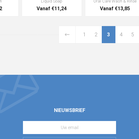
n
Liquid Soap
Oral Care Wash & Rinse
2
Vanaf €11,24
Vanaf €13,85
1
2
3
4
5
NIEUWSBRIEF