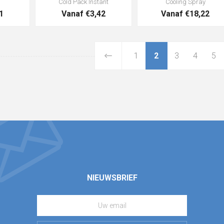
Cold Pack Instant
Cooling Spray
1
Vanaf €3,42
Vanaf €18,22
1
2
3
4
5
NIEUWSBRIEF