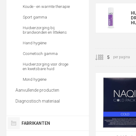
Koude - en warmte therapie
H
Sport gamma
D
HU
Huidverzorging bij
brandwonden en littekens
Hand hygiëne
Cosmetisch gamma
per pagina
Huidverzorging voor droge
en kwetsbare huid
Mond hygiëne
Aanvullende producten
Diagnostisch materiaal
FABRIKANTEN