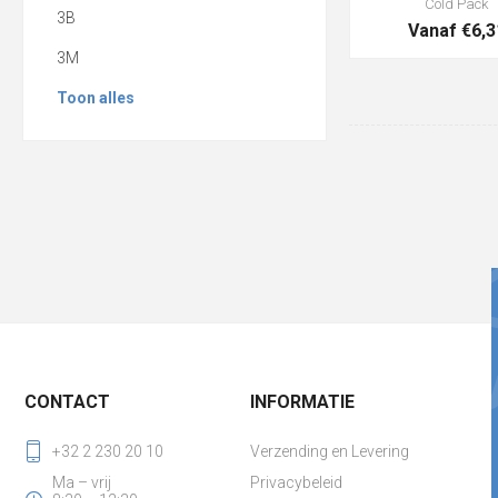
Cold Pack
3B
Vanaf €6,3
3M
Toon alles
CONTACT
INFORMATIE
+32 2 230 20 10
Verzending en Levering
Ma – vrij
Privacybeleid