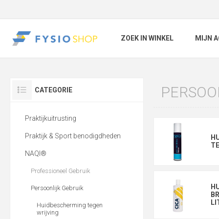
ZOEK IN WINKEL
MIJN 
PERSOO
CATEGORIE
Praktijkuitrusting
Praktijk & Sport benodigdheden
H
TE
NAQI®
Professioneel Gebruik
HU
Persoonlijk Gebruik
B
LI
Huidbescherming tegen
wrijving