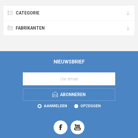
CATEGORIE
FABRIKANTEN
NIEUWSBRIEF
ABONNEREN
AANMELDEN
OPZEGGEN