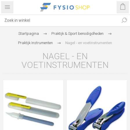
Startpagina
Praktijk & Sport benodigdheden
Praktijk Instrumenten
Nagel - en voetinstrumenten
NAGEL - EN
VOETINSTRUMENTEN