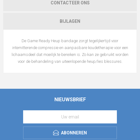
CONTACTEER ONS
BIJLAGEN
De Game Ready Heup bandage zorgt tegelijkertijd voor
intemitterende compressie en aanpasbare koudetherapie voor een
lichaamsdeel dat moeilijk te bereiken is. Zo kan ze gebruikt worden
voor de behandeling van uiteenlopende heup/lies blessures.
NIEUWSBRIEF
ABONNEREN