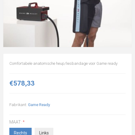
Comfortabele anatomische heup/liesbandage voor Game ready
€578,33
Fabrikant:
Game Ready
MAAT:
*
Rechts
Links