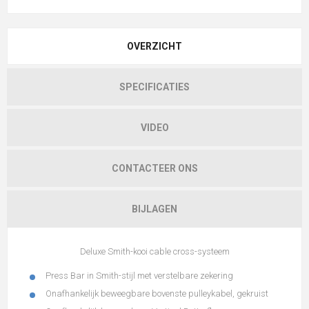
OVERZICHT
SPECIFICATIES
VIDEO
CONTACTEER ONS
BIJLAGEN
Deluxe Smith-kooi cable cross-systeem
Press Bar in Smith-stijl met verstelbare zekering
Onafhankelijk beweegbare bovenste pulleykabel, gekruist