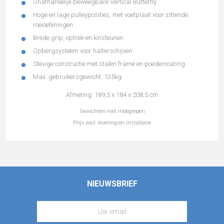
Onafhankelijk beweegbare Vertical Butterfly
Hoge en lage pulleyposities, met voetplaat voor zittende
roeioefeningen
Brede grip, optrek-en kinsteunen
Opbergsysteem voor halterschijven
Stevige constructie met stalen frame en poedercoating
Max. gebruikersgewicht: 135kg
Afmeting: 189,5 x 184 x 208,5 cm
Gewichten niet inbegrepen
Prijs excl. levering en installatie
NIEUWSBRIEF