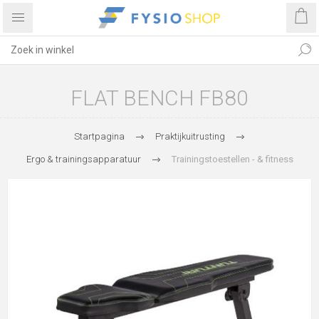
FLAT BENCH FB80
Startpagina
Praktijkuitrusting
Ergo & trainingsapparatuur
Trainingstoestellen - & fitness