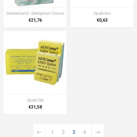
Snelverband - Stellaplast Classic
Spalk Eco
€21,76
€0,63
Spalk Set
€31,58
1
2
3
4