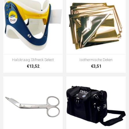
Halskraag Stifneck Select
Isothermische Deken
€13,52
€3,51