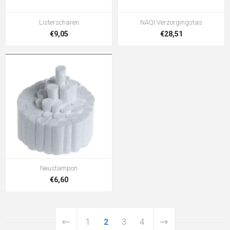
Listerscharen
NAQI Verzorgingstas
€9,05
€28,51
Neustampon
€6,60
1
2
3
4