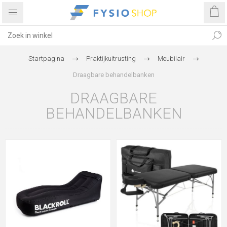
Startpagina
Praktijkuitrusting
Meubilair
Draagbare behandelbanken
DRAAGBARE
BEHANDELBANKEN