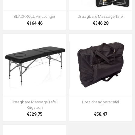
BLACKROLL Air Lounger
Draagbare Massage Tafel
€164,46
€346,28
Draagbare Massage Tafel -
Hoes draagbare tafel
Rugsteun
€329,75
€58,47