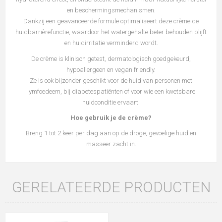
en beschermingsmechanismen.
Dankzij een geavanceerde formule optimaliseert deze cr
è
me de
huidbarri
è
refunctie, waardoor het watergehalte beter behouden blijft
en huidirritatie verminderd wordt.
De cr
è
me is klinisch getest, dermatologisch goedgekeurd,
hypoallergeen en vegan friendly.
Ze is ook bijzonder geschikt voor de huid van personen met
lymfoedeem, bij diabetespati
ë
nten of voor wie een kwetsbare
huidconditie ervaart.
Hoe gebruik je de crème?
Breng 1 tot 2 keer per dag aan op de droge, gevoelige huid en
masseer zacht in.
GERELATEERDE PRODUCTEN