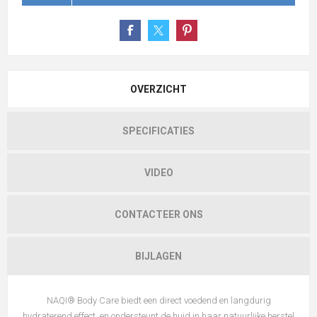
OVERZICHT
SPECIFICATIES
VIDEO
CONTACTEER ONS
BIJLAGEN
NAQI®
Body
Care biedt een direct voedend en langdurig
hydraterend effect, en ondersteunt de huid in haar natuurlijke herstel