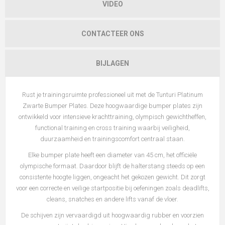
VIDEO
CONTACTEER ONS
BIJLAGEN
Rust je trainingsruimte professioneel uit met de Tunturi Platinum
Zwarte Bumper Plates. Deze hoogwaardige bumper plates zijn
ontwikkeld voor intensieve krachttraining, olympisch gewichtheffen,
functional training en cross training waarbij veiligheid,
duurzaamheid en trainingscomfort centraal staan.
Elke bumper plate heeft een diameter van 45 cm, het officiële
olympische formaat. Daardoor blijft de halterstang steeds op een
consistente hoogte liggen, ongeacht het gekozen gewicht. Dit zorgt
voor een correcte en veilige startpositie bij oefeningen zoals deadlifts,
cleans, snatches en andere lifts vanaf de vloer.
De schijven zijn vervaardigd uit hoogwaardig rubber en voorzien