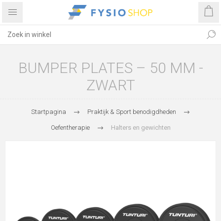
BUMPER PLATES – 50 MM -
ZWART
Startpagina
Praktijk & Sport benodigdheden
Oefentherapie
Halters en gewichten