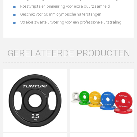
Roestvrijstalen binnenring voor extra duurzaamheid
Geschikt voor 50 mm olympische halterstangen
Strakke zwarte uitvoering voor een professionele uitstraling
GERELATEERDE PRODUCTEN