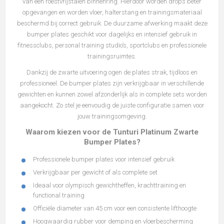
van een roestvrijstalen binnenring. Hierdoor worden drops beter
opgevangen en worden vloer, halterstang en trainingsmateriaal
beschermd bij correct gebruik. De duurzame afwerking maakt deze
bumper plates geschikt voor dagelijks en intensief gebruik in
fitnessclubs, personal training studio’s, sportclubs en professionele
trainingsruimtes.
Dankzij de zwarte uitvoering ogen de plates strak, tijdloos en
professioneel. De bumper plates zijn verkrijgbaar in verschillende
gewichten en kunnen zowel afzonderlijk als in complete sets worden
aangekocht. Zo stel je eenvoudig de juiste configuratie samen voor
jouw trainingsomgeving.
Waarom kiezen voor de Tunturi Platinum Zwarte
Bumper Plates?
Professionele bumper plates voor intensief gebruik
Verkrijgbaar per gewicht of als complete set
Ideaal voor olympisch gewichtheffen, krachttraining en
functional training
Officiële diameter van 45 cm voor een consistente lifthoogte
Hoogwaardig rubber voor demping en vloerbescherming