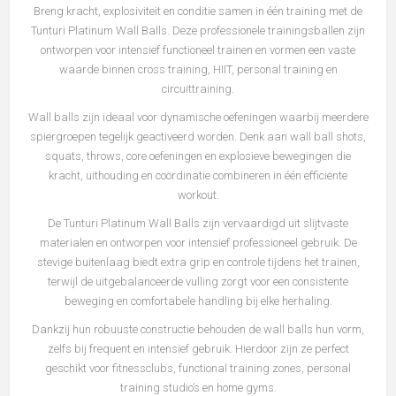
Breng kracht, explosiviteit en conditie samen in één training met de
Tunturi Platinum Wall Balls. Deze professionele trainingsballen zijn
ontworpen voor intensief functioneel trainen en vormen een vaste
waarde binnen cross training, HIIT, personal training en
circuittraining.
Wall balls zijn ideaal voor dynamische oefeningen waarbij meerdere
spiergroepen tegelijk geactiveerd worden. Denk aan wall ball shots,
squats, throws, core oefeningen en explosieve bewegingen die
kracht, uithouding en coördinatie combineren in één efficiënte
workout.
De Tunturi Platinum Wall Balls zijn vervaardigd uit slijtvaste
materialen en ontworpen voor intensief professioneel gebruik. De
stevige buitenlaag biedt extra grip en controle tijdens het trainen,
terwijl de uitgebalanceerde vulling zorgt voor een consistente
beweging en comfortabele handling bij elke herhaling.
Dankzij hun robuuste constructie behouden de wall balls hun vorm,
zelfs bij frequent en intensief gebruik. Hierdoor zijn ze perfect
geschikt voor fitnessclubs, functional training zones, personal
training studio’s en home gyms.