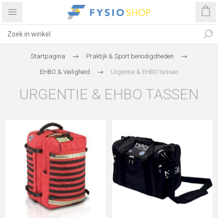
Startpagina
Praktijk & Sport benodigdheden
EHBO & Veiligheid
Urgentie & EHBO tassen
URGENTIE & EHBO TASSEN