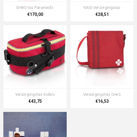
EHBO tas Paramed's
NAQI Verzorgingstas
€170,00
€28,51
Verzorgingstas Kidle's
Verzorgingstas One's
€43,75
€16,53