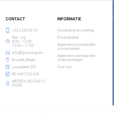
CONTACT
INFORMATIE
+32 2 230 20 10
Verzending en Levering
Ma – vrij
Privacybeleid
8:30 – 12:30
Algemene voorwaarden
13:00 – 17:00
consumenten
info@fysioshop.be
Algemene voorwaarden
Brussel, België
ondernemingen
Louizalaan 231
Over ons
BE 0447.225.626
MEDDEV: BE/CA01/1-
00295