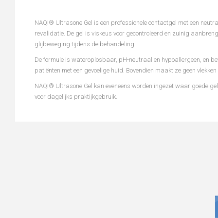
NAQI® Ultrasone Gel is een professionele contactgel met een neutrale
revalidatie. De gel is viskeus voor gecontroleerd en zuinig aanbren
glijbeweging tijdens de behandeling.
De formule is wateroplosbaar, pH-neutraal en hypoallergeen, en beva
patiënten met een gevoelige huid. Bovendien maakt ze geen vlekken 
NAQI® Ultrasone Gel kan eveneens worden ingezet waar goede geleid
voor dagelijks praktijkgebruik.