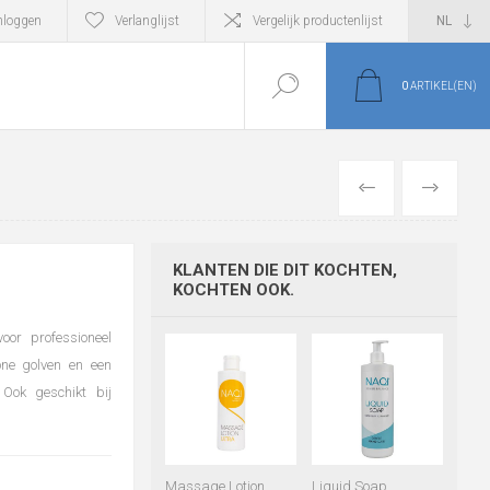
nloggen
Verlanglijst
Vergelijk productenlijst
0
ARTIKEL(EN)
VORIGE
VOLGEND
KLANTEN DIE DIT KOCHTEN,
KOCHTEN OOK.
voor professioneel
one golven en een
 Ook geschikt bij
Massage Lotion
Liquid Soap