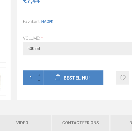
€7,44
Fabrikant:
NAQI®
VOLUME:
*
BESTEL NU!
VIDEO
CONTACTEER ONS
B