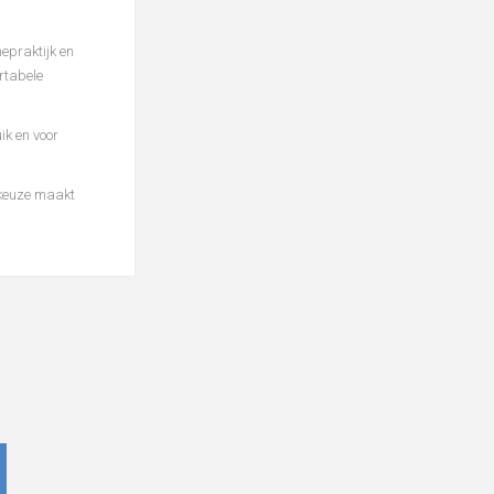
nepraktijk en
rtabele
ik en voor
 keuze maakt