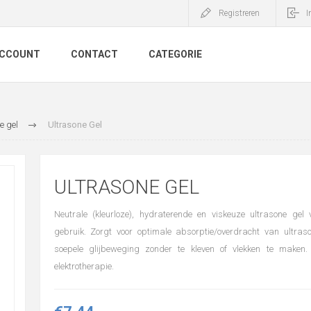
Registreren
I
ACCOUNT
CONTACT
CATEGORIE
e gel
Ultrasone Gel
ULTRASONE GEL
Neutrale (kleurloze), hydraterende en viskeuze ultrasone gel 
gebruik. Zorgt voor optimale absorptie/overdracht van ultras
soepele glijbeweging zonder te kleven of vlekken te maken.
elektrotherapie.