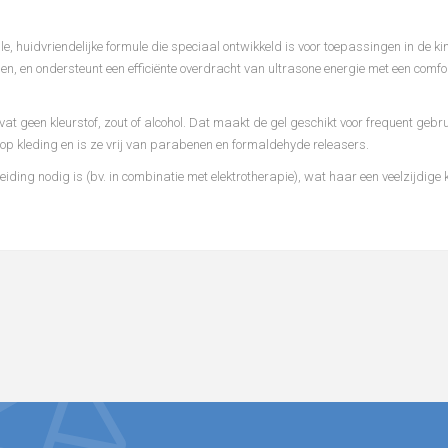
, huidvriendelijke formule die speciaal ontwikkeld is voor toepassingen in de ki
gen, en ondersteunt een efficiënte overdracht van ultrasone energie met een comfo
t geen kleurstof, zout of alcohol. Dat maakt de gel geschikt voor frequent gebru
op kleding en is ze vrij van parabenen en formaldehyde releasers.
ing nodig is (bv. in combinatie met elektrotherapie), wat haar een veelzijdige