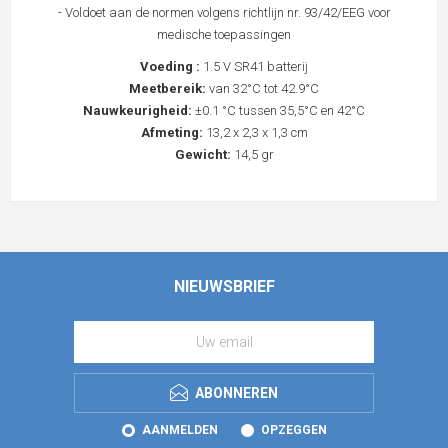
- Voldoet aan de normen volgens richtlijn nr. 93/42/EEG voor
medische toepassingen
Voeding :
1.5 V SR41 batterij
Meetbereik:
van 32°C tot 42.9°C
Nauwkeurigheid:
±0.1 °C tussen 35,5°C en 42°C
Afmeting:
13,2 x 2,3 x 1,3 cm
Gewicht:
14,5 gr
NIEUWSBRIEF
ABONNEREN
AANMELDEN
OPZEGGEN