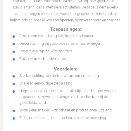
Dankzij het duurzame materiaal hecht Strappal® goed en blijft
stevig zitten tijdens intensieve activiteiten. De tape is gemakkelijk
aan te brengen en kan snel worden afgescheurd zonder extra
hulpmiddelen. Ideaal voor therapeuten, sportverzorgers en coaches.
Toepassingen:
Fixatie van enkel, knie, pols, hand of schouder
Ondersteuning bij sportblessures en verrekkingen
Preventieve taping voor sporters
Fixatie van verbanden of pads
Voordelen:
Sterke hechting voor betrouwbare ondersteuning
Snelle en eenvoudige toepassing
Hoge scheurweerstand, kan makkelijk met de hand worden
afgescheurd zowel in de lengte als breedte dankzij de
gekartelde rand
Witte kleur, makkelijk zichtbaar en professioneel uitziend
Blijft goed zitten tijdens sport en intensieve beweging