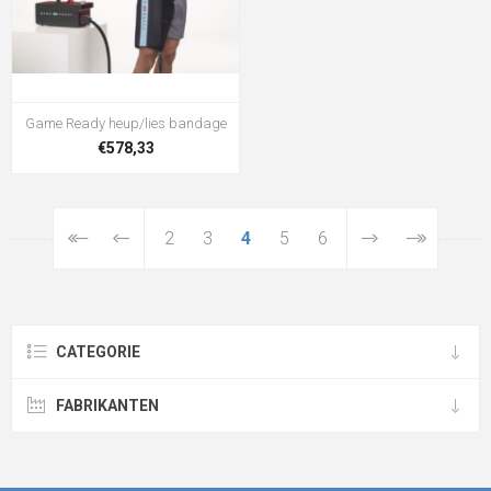
Game Ready heup/lies bandage
€578,33
2
3
4
5
6
CATEGORIE
FABRIKANTEN