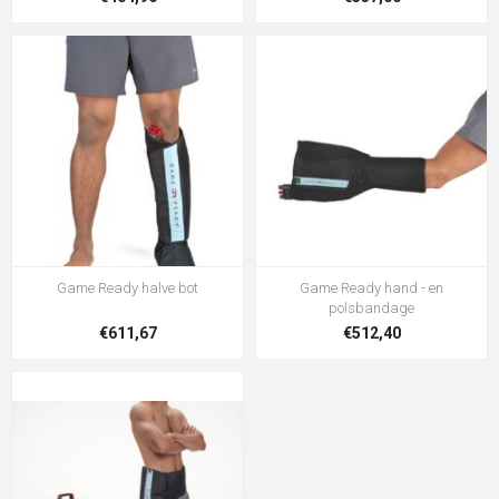
Game Ready halve bot
Game Ready hand - en
polsbandage
€611,67
€512,40