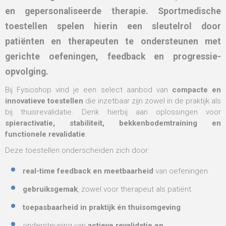
en gepersonaliseerde therapie
. Sportmedische
toestellen spelen hierin een sleutelrol door
patiënten en therapeuten te ondersteunen met
gerichte oefeningen, feedback en progressie-
opvolging
.
Bij Fysioshop vind je een select aanbod van
compacte en
innovatieve toestellen
die inzetbaar zijn zowel in de praktijk als
bij thuisrevalidatie. Denk hierbij aan oplossingen voor
spieractivatie, stabiliteit, bekkenbodemtraining en
functionele revalidatie
.
Deze toestellen onderscheiden zich door:
real-time feedback en meetbaarheid
van oefeningen
gebruiksgemak
, zowel voor therapeut als patiënt
toepasbaarheid in praktijk én thuisomgeving
ondersteuning van
actieve revalidatie en