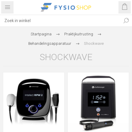
Startpagina
Praktijkuitrusting
Behandelingsapparatuur
Shockwave
SHOCKWAVE