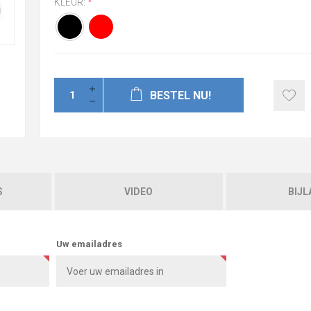
KLEUR:
*
BESTEL NU!
S
VIDEO
BIJL
Uw emailadres