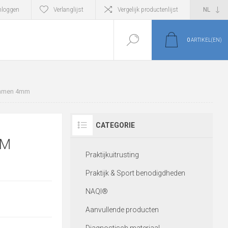
nloggen
Verlanglijst
Vergelijk productenlijst
0
ARTIKEL(EN)
emmen 4mm
CATEGORIE
MM
Praktijkuitrusting
Praktijk & Sport benodigdheden
NAQI®
Aanvullende producten