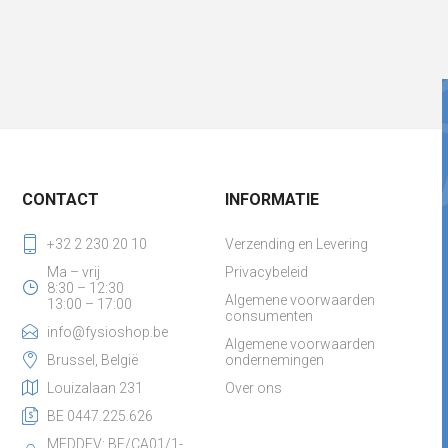
CONTACT
INFORMATIE
+32 2 230 20 10
Verzending en Levering
Ma – vrij
Privacybeleid
8:30 – 12:30
Algemene voorwaarden
13:00 – 17:00
consumenten
info@fysioshop.be
Algemene voorwaarden
Brussel, België
ondernemingen
Louizalaan 231
Over ons
BE 0447.225.626
MEDDEV: BE/CA01/1-