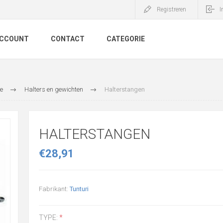
Registreren
I
ACCOUNT
CONTACT
CATEGORIE
e
Halters en gewichten
Halterstangen
HALTERSTANGEN
€28,91
Fabrikant:
Tunturi
TYPE:
*