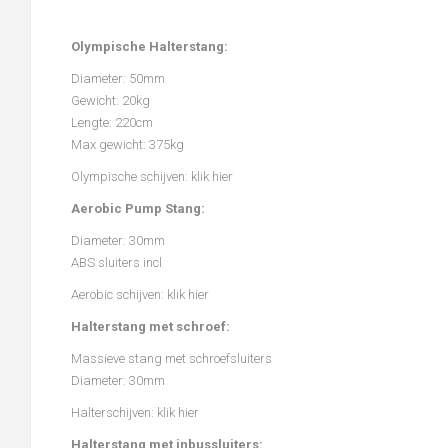
Olympische Halterstang:
Diameter: 50mm
Gewicht: 20kg
Lengte: 220cm
Max gewicht: 375kg
Olympische schijven:
klik hier
Aerobic Pump Stang:
Diameter: 30mm
ABS sluiters incl
Aerobic schijven:
klik hier
Halterstang met schroef:
Massieve stang met schroefsluiters
Diameter: 30mm
Halterschijven:
klik hier
Halterstang met inbussluiters: