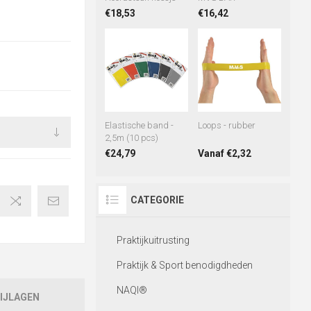
€18,53
€16,42
Elastische band -
Loops - rubber
2,5m (10 pcs)
€24,79
Vanaf €2,32
CATEGORIE
Praktijkuitrusting
Praktijk & Sport benodigdheden
NAQI®
IJLAGEN