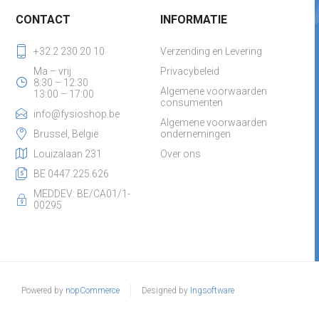
CONTACT
INFORMATIE
+32 2 230 20 10
Verzending en Levering
Ma – vrij
Privacybeleid
8:30 – 12:30
Algemene voorwaarden
13:00 – 17:00
consumenten
info@fysioshop.be
Algemene voorwaarden
Brussel, België
ondernemingen
Louizalaan 231
Over ons
BE 0447.225.626
MEDDEV: BE/CA01/1-
00295
Powered by
nopCommerce
Designed by
Ingsoftware