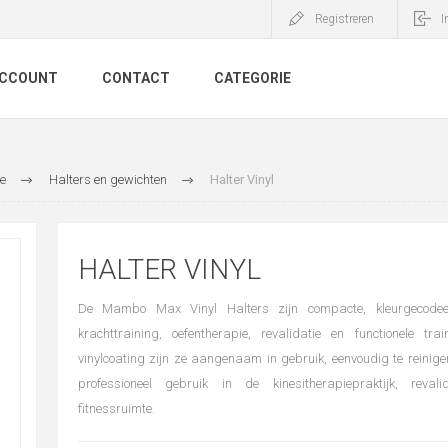
Registreren
I
ACCOUNT
CONTACT
CATEGORIE
e
Halters en gewichten
Halter Vinyl
HALTER VINYL
De Mambo Max Vinyl Halters zijn compacte, kleurgecodee
krachttraining, oefentherapie, revalidatie en functionele tra
vinylcoating zijn ze aangenaam in gebruik, eenvoudig te reinige
professioneel gebruik in de kinesitherapiepraktijk, revali
fitnessruimte.