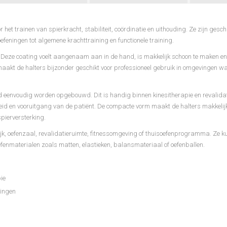
het trainen van spierkracht, stabiliteit, coördinatie en uithouding. Ze zijn geschi
efeningen tot algemene krachttraining en functionele training.
g. Deze coating voelt aangenaam aan in de hand, is makkelijk schoon te maken e
aakt de halters bijzonder geschikt voor professioneel gebruik in omgevingen 
d eenvoudig worden opgebouwd. Dit is handig binnen kinesitherapie en revalida
 en vooruitgang van de patiënt. De compacte vorm maakt de halters makkelijk
pierversterking.
ijk, oefenzaal, revalidatieruimte, fitnessomgeving of thuisoefenprogramma. Ze 
enmaterialen zoals matten, elastieken, balansmateriaal of oefenballen.
ie
ningen