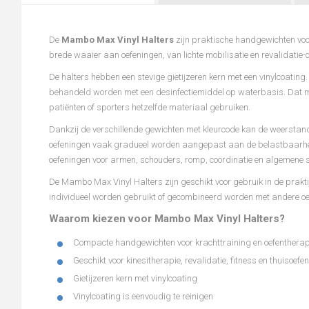
De
Mambo Max Vinyl Halters
zijn praktische handgewichten voor 
brede waaier aan oefeningen, van lichte mobilisatie en revalidatie-o
De halters hebben een stevige gietijzeren kern met een vinylcoatin
behandeld worden met een desinfectiemiddel op waterbasis. Dat m
patiënten of sporters hetzelfde materiaal gebruiken.
Dankzij de verschillende gewichten met kleurcode kan de weerstan
oefeningen vaak gradueel worden aangepast aan de belastbaarheid
oefeningen voor armen, schouders, romp, coördinatie en algemene s
De Mambo Max Vinyl Halters zijn geschikt voor gebruik in de prakt
individueel worden gebruikt of gecombineerd worden met andere oef
Waarom kiezen voor Mambo Max Vinyl Halters?
Compacte handgewichten voor krachttraining en oefentherap
Geschikt voor kinesitherapie, revalidatie, fitness en thuisoefe
Gietijzeren kern met vinylcoating
Vinylcoating is eenvoudig te reinigen