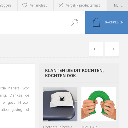
nloggen
Verlanglijst
Vergelijk productenlijst
0
ARTIKEL(EN)
VORIGE
VOLGEND
KLANTEN DIE DIT KOCHTEN,
KOCHTEN OOK.
rde halters voor
ining. Dankzij de
n en geschikt voor
datieomgeving of
Hoofdsteun hoesje
MVS BAR