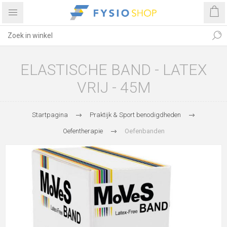
ELASTISCHE BAND - LATEX
VRIJ - 45M
Startpagina
Praktijk & Sport benodigdheden
Oefentherapie
Oefenbanden