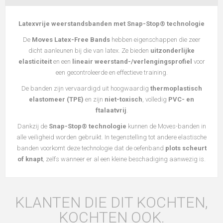
Latexvrije weerstandsbanden met Snap-Stop® technologie
De
Moves Latex-Free Bands
hebben eigenschappen die zeer
dicht aanleunen bij die van latex. Ze bieden
uitzonderlijke
elasticiteit
en een
lineair weerstand-/verlengingsprofiel
voor
een gecontroleerde en effectieve training.
De banden zijn vervaardigd uit hoogwaardig
thermoplastisch
elastomeer (TPE)
en zijn
niet-toxisch
, volledig
PVC- en
ftalaatvrij
.
Dankzij de
Snap-Stop® technologie
kunnen de Moves-banden in
alle veiligheid worden gebruikt. In tegenstelling tot andere elastische
banden voorkomt deze technologie dat de oefenband
plots scheurt
of knapt
, zelfs wanneer er al een kleine beschadiging aanwezig is.
KLANTEN DIE DIT KOCHTEN,
KOCHTEN OOK.