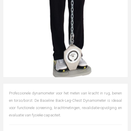
Professionele dynamometer voor het meten van kracht in rug, benen
en torso/borst. De Baseline Back-Leg-Chest Dynamometer is ideaal
voor functionele screening, krachtmetingen, revalidatie-opvolging en
evaluatie van fysieke capaciteit.