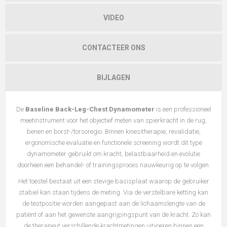
VIDEO
CONTACTEER ONS
BIJLAGEN
De
Baseline Back-Leg-Chest Dynamometer
is een professioneel
meetinstrument voor het objectief meten van spierkracht in de rug,
benen en borst-/torsoregio. Binnen kinesitherapie, revalidatie,
ergonomische evaluatie en functionele screening wordt dit type
dynamometer gebruikt om kracht, belastbaarheid en evolutie
doorheen een behandel- of trainingsproces nauwkeurig op te volgen.
Het toestel bestaat uit een stevige basisplaat waarop de gebruiker
stabiel kan staan tijdens de meting. Via de verstelbare ketting kan
de testpositie worden aangepast aan de lichaamslengte van de
patiënt of aan het gewenste aangrijpingspunt van de kracht. Zo kan
de therapeut verschillende krachtmetingen uitvoeren binnen een