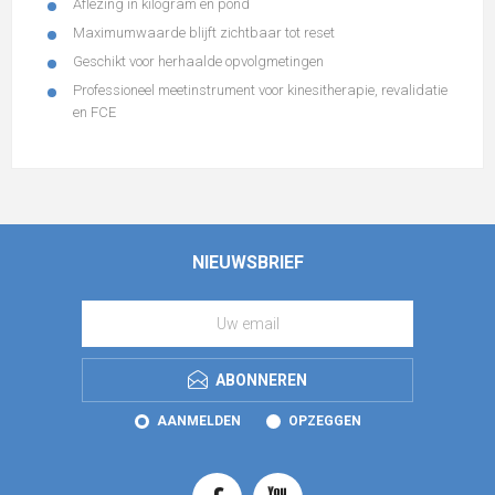
Aflezing in kilogram en pond
Maximumwaarde blijft zichtbaar tot reset
Geschikt voor herhaalde opvolgmetingen
Professioneel meetinstrument voor kinesitherapie, revalidatie
en FCE
NIEUWSBRIEF
ABONNEREN
AANMELDEN
OPZEGGEN