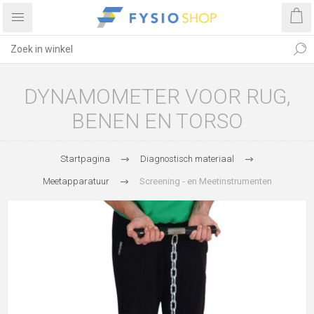
DYNAMOMETER VOOR RUG,
BENEN EN TORSO
Startpagina
Diagnostisch materiaal
Meetapparatuur
Screening - en Meetinstrumenten