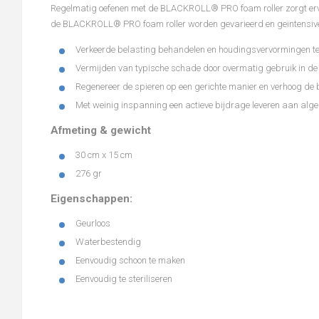
Regelmatig oefenen met de BLACKROLL® PRO foam roller zorgt ervo
de BLACKROLL® PRO foam roller worden gevarieerd en geïntensiv
Verkeerde belasting behandelen en houdingsvervormingen 
Vermijden van typische schade door overmatig gebruik in de
Regenereer de spieren op een gerichte manier en verhoog de b
Met weinig inspanning een actieve bijdrage leveren aan alg
Afmeting & gewicht
30 cm x 15 cm
276 gr
Eigenschappen:
Geurloos
Waterbestendig
Eenvoudig schoon te maken
Eenvoudig te steriliseren