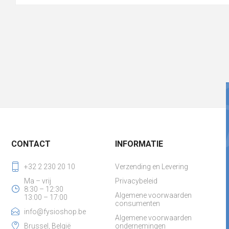
CONTACT
INFORMATIE
+32 2 230 20 10
Verzending en Levering
Ma – vrij
Privacybeleid
8:30 – 12:30
Algemene voorwaarden
13:00 – 17:00
consumenten
info@fysioshop.be
Algemene voorwaarden
Brussel, België
ondernemingen