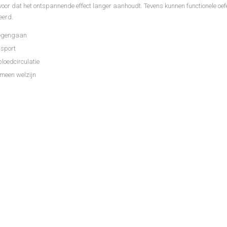
or dat het ontspannende effect langer aanhoudt. Tevens kunnen functionele oe
eerd.
tegengaan
 sport
loedcirculatie
emeen welzijn