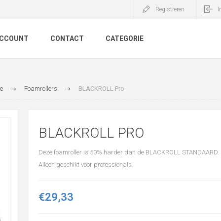
Registreren
I
ACCOUNT
CONTACT
CATEGORIE
e
Foamrollers
BLACKROLL Pro
BLACKROLL PRO
Deze foamroller is 50% harder dan de BLACKROLL STANDAARD.
Alleen geschikt voor professionals.
€29,33