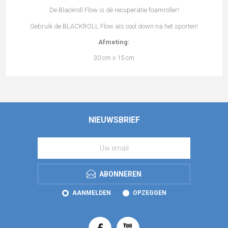
De Blackroll Flow is dé recuperatie foamroller!
Gebruik de BLACKROLL Flow als cool down na het sporten!
Afmeting:
30 cm x 15 cm
NIEUWSBRIEF
ABONNEREN
AANMELDEN
OPZEGGEN