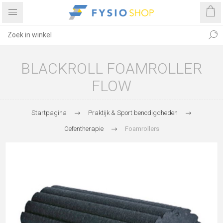
BLACKROLL FOAMROLLER
FLOW
Startpagina
Praktijk & Sport benodigdheden
Oefentherapie
Foamrollers