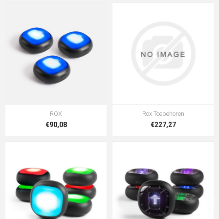
ROX
Rox Toebehoren
€90,08
€227,27